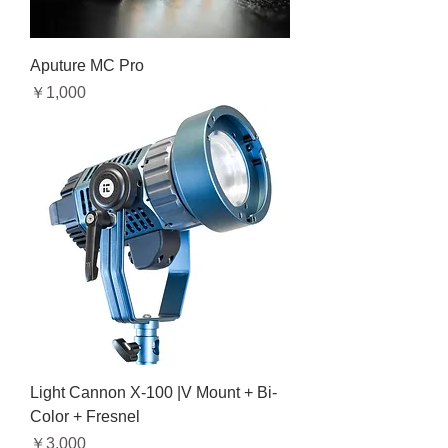
Aputure MC Pro
価格
￥1,000
Light Cannon X-100 |V Mount + Bi-
Color + Fresnel
価格
￥3,000