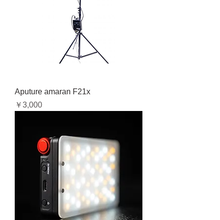
Aputure amaran F21x
価格
￥3,000