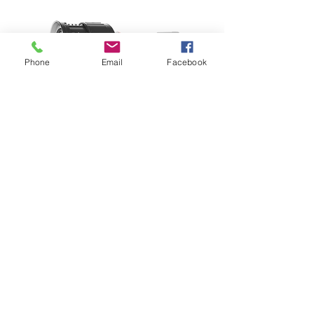
Phone
Email
Facebook
Aputure Fresnel 2X
価格
￥1,000