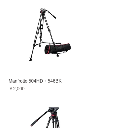
Manfrotto 504HD・546BK
価格
￥2,000