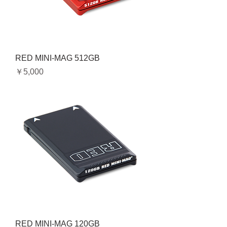
RED MINI-MAG 512GB
価格
￥5,000
RED MINI-MAG 120GB