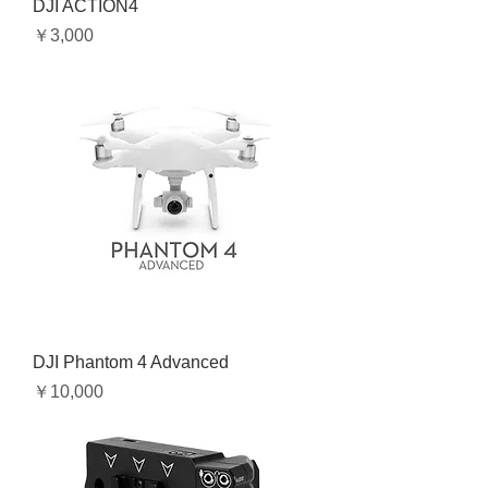
DJI ACTION4
価格
￥3,000
DJI Phantom 4 Advanced
価格
￥10,000