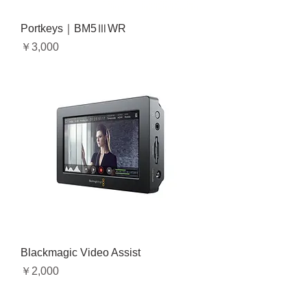
Portkeys｜BM5ⅢWR
価格
￥3,000
Blackmagic Video Assist
価格
￥2,000