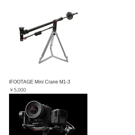
IFOOTAGE Mini Crane M1-3
価格
￥5,000