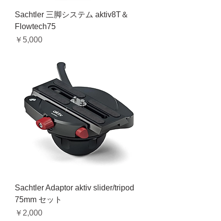
Sachtler 三脚システム aktiv8T＆
Flowtech75
価格
￥5,000
Sachtler Adaptor aktiv slider/tripod
75mm セット
価格
￥2,000