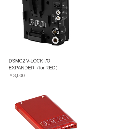
DSMC2 V-LOCK I/O
EXPANDER（for RED）
価格
￥3,000