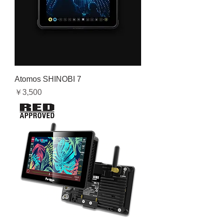
Atomos SHINOBI 7
価格
￥3,500