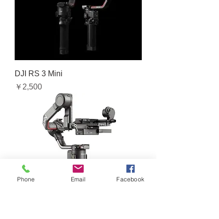
DJI RS 3 Mini
価格
￥2,500
Phone
Email
Facebook