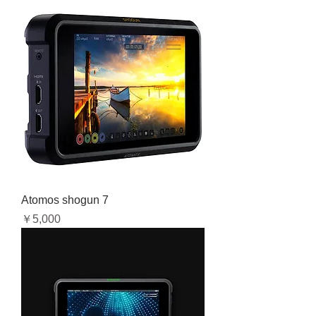
Atomos shogun 7
価格
￥5,000