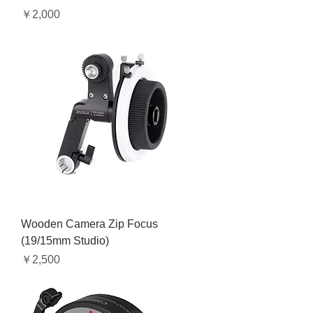
価格
￥2,000
Wooden Camera Zip Focus
(19/15mm Studio)
価格
￥2,500