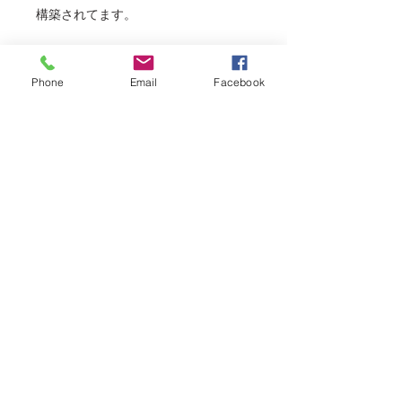
構築されてます。
DC電源入力（DC-IN）
HDMI 1.2出力（Type A socket）
Phone
Email
Facebook
3G-SDI出力（HD-SDI、75ΩBNC）
CTRLおよびSYNCポート（2x 00B
4-Pin、Timecode、Genlockのサポ
ート）
AUX電源出力（P-Tap 2-Pinメス）
USB電源出力（Type A、HDMIトラ
ンスミッター または 小型モバイル
デバイスに電力を供給するための
1.5 Aで5 V）
ステレオヘッドフォン出力（3.5
mm jack）
ステレオアナログ入力（3.5
mm jack）