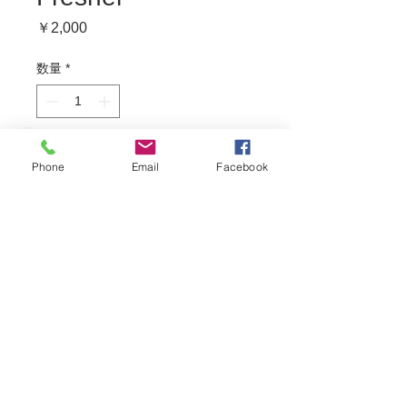
価
￥2,000
格
数量
*
カートに追加する
Phone
Email
Facebook
直径25cm フレネルレンズ（LS 1200d
Proにも対応）
ガラス製デュアルレンズ
照射角度：15°～ 45°
ボーエンズマウント
アプチャー・バーンドアF10装着可能
© SOLARIS 2018