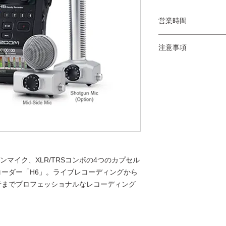
営業時間
営業時間は、月～金曜日
注意事項
業。
お貸出しはご利用日前
・お貸出しの際、
日翌日の12:00ま
証・パスポート)
レンタルの詳細はお
・初めてのお客様
タル料金を全額現
・当日および前日
ル料が発生致しま
料）
・お貸出しした機
の有無をご確認く
ンマイク、XLR/TRSコンボの4つのカプセル
・レンタル機材に
ーダー「H6」。ライブレコーディングから
は、必ず当社の担
い。
音までプロフェッショナルなレコーディング
破損には外部損傷
損傷・故障も含ま
・海外でご利用に
に加入してくださ