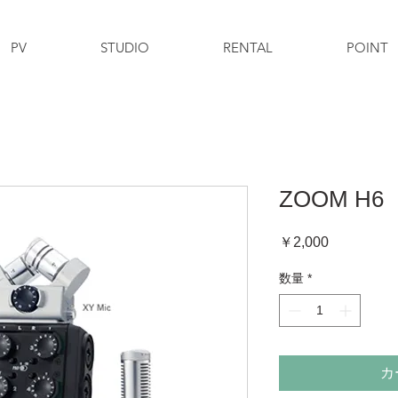
PV
STUDIO
RENTAL
POINT
ZOOM H6
価
￥2,000
格
数量
*
カ