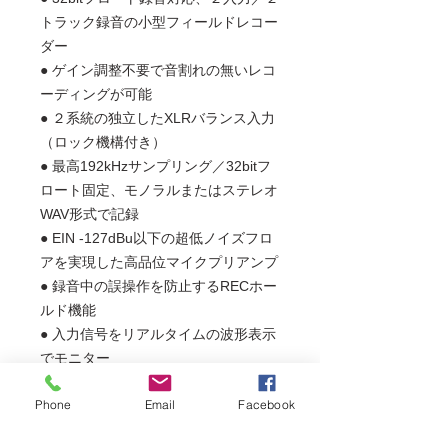
トラック録音の小型フィールドレコー
ダー
● ゲイン調整不要で音割れの無いレコ
ーディングが可能
● ２系統の独立したXLRバランス入力
（ロック機構付き）
● 最高192kHzサンプリング／32bitフ
ロート固定、モノラルまたはステレオ
WAV形式で記録
● EIN -127dBu以下の超低ノイズフロ
アを実現した高品位マイクプリアンプ
● 録音中の誤操作を防止するRECホー
ルド機能
● 入力信号をリアルタイムの波形表示
でモニター
● ブームマイクにベルクロで取り付け
Phone
Email
Facebook
られる、コンパクトかつ堅牢な筐体
● 3.5mmプラグの専用ボリュームコン