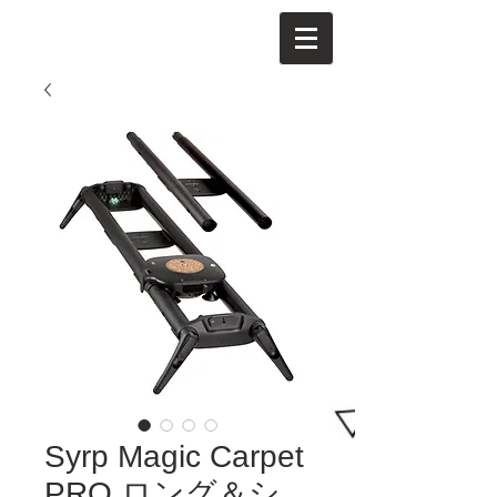
Syrp Magic Carpet
PRO ロング＆シ