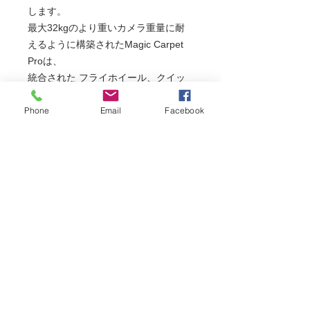
します。
最大32kgのより重いカメラ重量に耐
えるように構築されたMagic Carpet
Proは、
統合された フライホイール、クイッ
クリリースシステム、
Phone
Email
Facebook
複数のトラックを接続してより長いト
ラッキング動作を実現する機能
フライホイールにより、手動トラッキ
ングショットが毎回滑らかになり、
キャリッジに完全に統合され、セット
アップ時間が大幅に短縮されます。
クイックリリースを使用してカメラ、
ビデオヘッド、またはモーションコン
トローラーを簡単に取り付けることが
でき、無限に拡張可能なMagic Carpet
Proは、
本格的な映画製作者に最適なスライダ