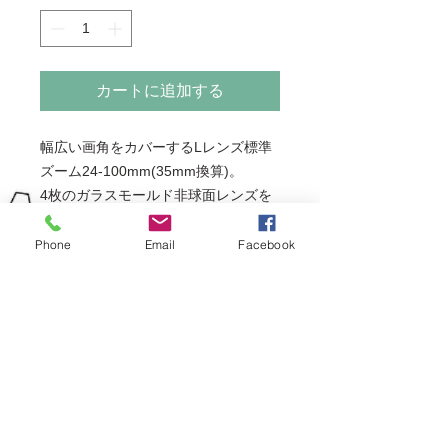
カートに追加する
幅広い画角をカバーするLレンズ標準
ズーム24-100mm(35mm換算)。
4枚のガラスモールド非球面レンズを
効果的に配置し、周辺光量落ちを抑え
鮮明に描写できます。
Phone
Email
Facebook
さらに、フレア・ゴーストを抑制する
ASCを採用。
シャッター速度換算約4段分※の手ブ
レ補正や、汚れに強いフッ素コーティ
ングなどにより、
さまざまな使用状況に対応。USMの
低速駆動による動画親和性も向上して
います。