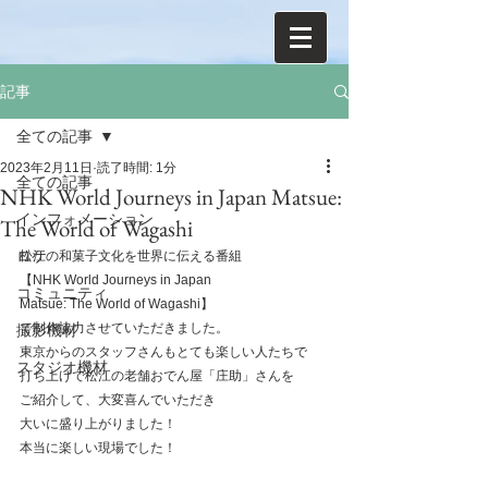
記事
全ての記事
2023年2月11日
読了時間: 1分
全ての記事
NHK World Journeys in Japan Matsue:
インフォメーション
The World of Wagashi
ロケ
松江の和菓子文化を世界に伝える番組
【NHK World Journeys in Japan
コミュニティ
Matsue: The World of Wagashi】
で制作協力させていただきました。
撮影機材
東京からのスタッフさんもとても楽しい人たちで
スタジオ機材
打ち上げで松江の老舗おでん屋「庄助」さんを
ご紹介して、大変喜んでいただき
大いに盛り上がりました！
本当に楽しい現場でした！