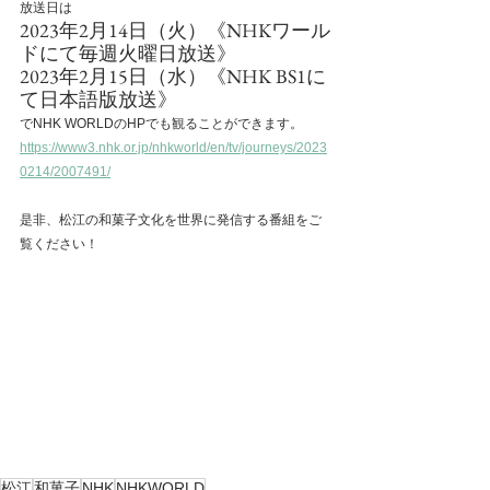
放送日は
2023年2月14日（火）《NHKワール
ドにて毎週火曜日放送》
2023年2月15日（水）《NHK BS1に
て日本語版放送》
でNHK WORLDのHPでも観ることができます。
https://www3.nhk.or.jp/nhkworld/en/tv/journeys/2023
0214/2007491/
是非、松江の和菓子文化を世界に発信する番組をご
覧ください！
松江
和菓子
NHK
NHKWORLD