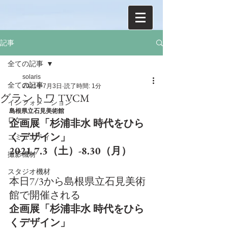
記事
全ての記事
solaris
全ての記事
2021年7月3日
読了時間: 1分
グラントワ TVCM
インフォメーション
島根県立石見美術館
ロケ
企画展「杉浦非水 時代をひら
くデザイン」
コミュニティ
2021.7.3（土）-8.30（月）
撮影機材
スタジオ機材
本日7/3から島根県立石見美術
館で開催される
企画展「杉浦非水 時代をひら
くデザイン」