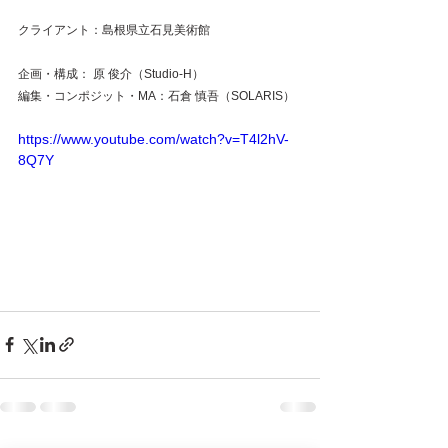
クライアント：島根県立石見美術館
企画・構成： 原 俊介（Studio-H）
編集・コンポジット・MA：石倉 慎吾（SOLARIS）
https://www.youtube.com/watch?v=T4l2hV-
8Q7Y