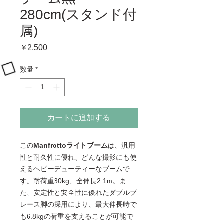
280cm(スタンド付
属)
価
￥2,500
格
数量
*
カートに追加する
この
Manfrottoライトブーム
は、汎用
性と耐久性に優れ、どんな撮影にも使
えるヘビーデューティーなブームで
す。耐荷重30kg、全伸長2.1m。ま
た、安定性と安全性に優れたダブルブ
レース脚の採用により、最大伸長時で
も6.8kgの荷重を支えることが可能で