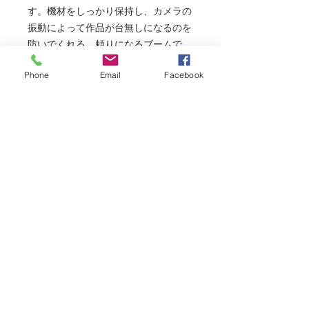
す。機材をしっかり保持し、カメラの
振動によって作品が台無しになるのを
防いでくれる、頼りになるブームで
す。
Phone
Email
Facebook
このライトブームをスタジオに用意し
ておけば、あるいはロケ現場に携行す
れば、その柔軟性とセットアップの容
易さにより、時間と手間を省くことが
できます。直径19mmから28mmまで
のほとんどのライトスタンドに簡単に
取り付けることができる、プロのフォ
トグラファーのための万能ソリューシ
ョンです。素材には頑丈なスチールと
陽極酸化アルミニウムを使用してお
り、また、撮影者の指や機材を傷つけ
ることのないよう、エアクッションを
備えています。