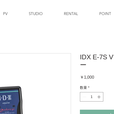
PV
STUDIO
RENTAL
POINT
IDX E-
ー
価
￥1,000
格
数量
*