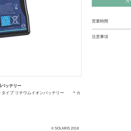
カ
営業時間
営業時間は、月～金曜日
注意事項
業。
お貸出しはご利用日前
・お貸出しの際、
日翌日の12:00ま
証・パスポート)
レンタルの詳細はお
・初めてのお客様
タル料金を全額現
・当日および前日
ル料が発生致しま
料）
用バッテリー
・お貸出しした機
 Vマウントタイプ リチウムイオンバッテリー ＊カ
の有無をご確認く
・レンタル機材に
は、必ず当社の担
い。
破損には外部損傷
損傷・故障も含ま
© SOLARIS 2018