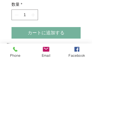
数量
*
カートに追加する
【商品概要】
Phone
Email
Facebook
サイズ(cm):30×45
ファブリック:solid_black_flag
【商品説明】
独自のスクリーンファブリックを貼っ
たスチール製スプリングパイプ。
幕や布は軽く丈夫で、光を遮ったり柔
らかくする効果を持ちます。
© SOLARIS 2018