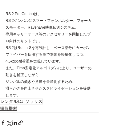
RS 2 Pro Comboは、
RS 2ジンバルにスマートフォンホルダー、フォーカ
スモーター、RavenEye映像伝送システム、
専用キャリーケース等のアクセサリーを同梱したプ
ロ向けのキットです。
RS 2はRonin-Sを再設計し、ベース部分にカーボン
ファイバーを採用する事で本体を軽量化しつつ、
4.5kgの耐荷重を実現しています。
また、Titan安定化アルゴリズムにより、ユーザーの
動きを補正しながら
ジンバルの傾きや角度を最適化するため、
滑らかさを向上させたスタビライゼーションを提供
します。
レンタル
DJI
ソラリス
撮影機材