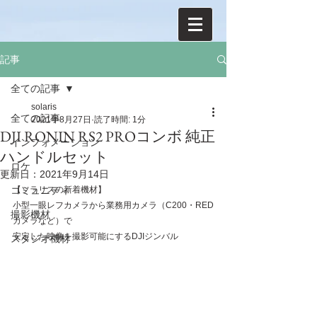
記事
全ての記事
solaris
全ての記事
2021年8月27日
読了時間: 1分
DJI RONIN RS2 PROコンボ 純正
インフォメーション
ハンドルセット
ロケ
更新日：
2021年9月14日
コミュニティ
【ソラリスの新着機材】
小型一眼レフカメラから業務用カメラ（C200・RED
撮影機材
カメラなど）で
安定した映像を撮影可能にするDJIジンバル
スタジオ機材