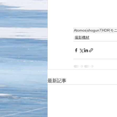
Atomos
shogun7
HDR
モ
撮影機材
最新記事