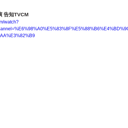
 告知TVCM
om/watch?
b_channel=%E6%98%A0%E5%83%8F%E5%88%B6%E4%BD%
%AA%E3%82%B9