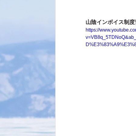
山陰インボイス制度
https://www.youtube.c
v=VB8q_5TDNoQ&a
D%E3%83%A9%E3%