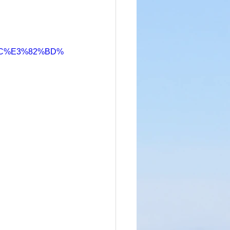
9C%E3%82%BD%