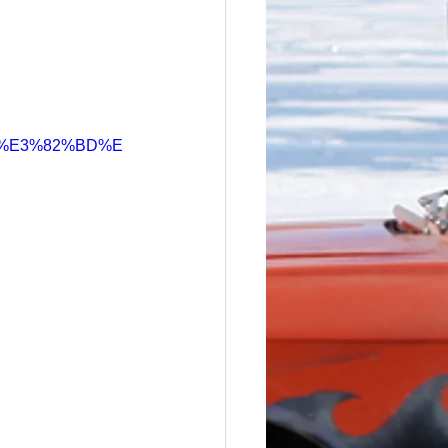
9C%E3%82%BD%E