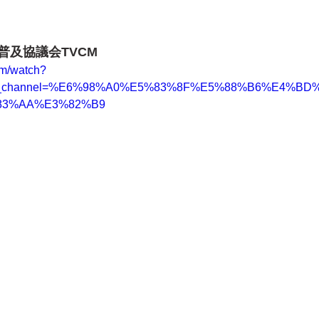
普及協議会TVCM
om/watch?
b_channel=%E6%98%A0%E5%83%8F%E5%88%B6%E4%BD
83%AA%E3%82%B9