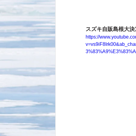
スズキ自販島根大決
https://www.youtube.c
v=vs9iF8Irk00&ab
3%83%A9%E3%83%