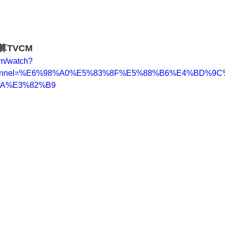
算TVCM
om/watch?
_channel=%E6%98%A0%E5%83%8F%E5%88%B6%E4%BD%
AA%E3%82%B9