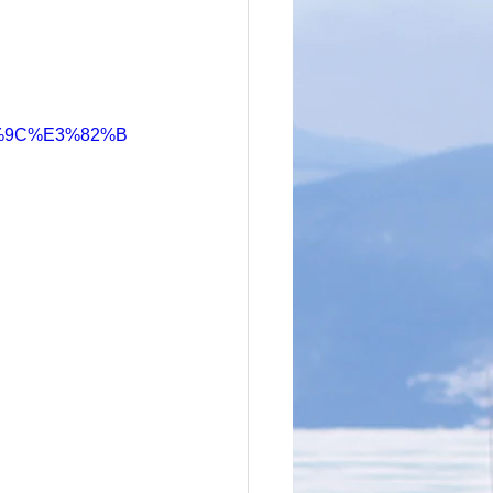
%9C%E3%82%B