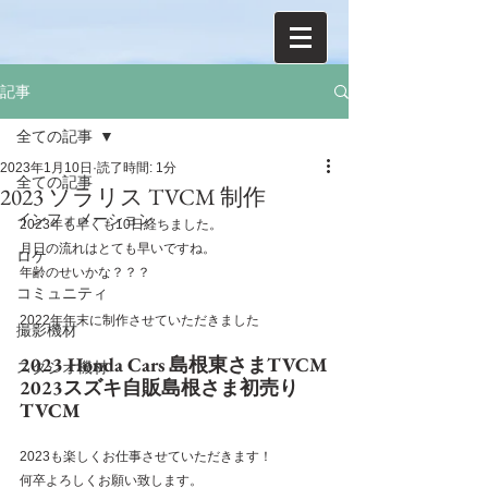
記事
全ての記事
2023年1月10日
読了時間: 1分
全ての記事
2023 ソラリス TVCM 制作
インフォメーション
2023年も早くも10日経ちました。
月日の流れはとても早いですね。
ロケ
年齢のせいかな？？？
コミュニティ
2022年年末に制作させていただきました
撮影機材
2023 Honda Cars 島根東さまTVCM
スタジオ機材
2023スズキ自販島根さま初売り
TVCM
2023も楽しくお仕事させていただきます！
何卒よろしくお願い致します。