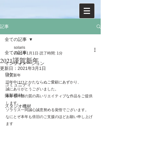
記事
全ての記事
solaris
全ての記事
2021年1月1日
読了時間: 1分
2021謹賀新年
インフォメーション
更新日：
2021年3月1日
ロケ
謹賀新年
旧年中はひとかたならぬご愛顧にあずかり、
コミュニティ
誠にありがとうございました。
撮影機材
本年も一層の質の高いリエイティブな作品をご提供
します。
スタジオ機材
ソラリス一同誠心誠意努める覚悟でございます。
なにとぞ本年も倍旧のご支援のほどお願い申し上げ
ます